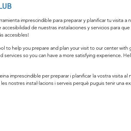
LUB
amienta imprescindible para preparar y planificar tu visita a
 accesibilidad de nuestras instalaciones y servicios para qu
ás accesibles!
ool to help you prepare and plan your visit to our center with 
es and services so you can have a more satisfying experience.
na imprescindible per preparar i planificar la vostra visita a
les nostres instal·lacions i serveis perquè puguis tenir una ex