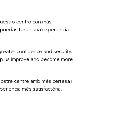
 nuestro centro con más
e puedas tener una experiencia
greater confidence and security.
 Help us improve and become more
l nostre centre amb més certesa i
periència més satisfactòria.